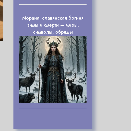
Морана: славянская богиня
зимы и смерти — мифы,
символы, обряды