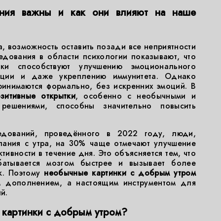
ания важны и как они влияют на наше
а, возможность оставить позади все неприятности
ледования в области психологии показывают, что
вки способствуют улучшению эмоционального
ации и даже укреплению иммунитета. Однако
ринимаются формально, без искренних эмоций. В
зитивные открытки
, особенно с необычными и
 решениями, способны значительно повысить
дований, проведённого в 2022 году, люди,
ания с утра, на 30% чаще отмечают улучшение
ивности в течение дня. Это объясняется тем, что
батывается мозгом быстрее и вызывает более
к. Поэтому
необычные картинки с добрым утром
ым дополнением, а настоящим инструментом для
й.
 картинки с добрым утром?