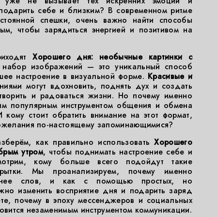
" уже не вызывает тех искренних эмоций и
 подарить себе и близким? В современном ритме
стоянной спешки, очень важно найти способы
ым, чтобы зарядиться энергией и позитивом на
риходят
Хорошего дня: необычные картинки с
о набор изображений — это уникальный способ
ошее настроение в визуальной форме.
Красивые и
иями могут вдохновить, поднять дух и создать
 творить и радоваться жизни. Но почему именно
ким популярным инструментом общения и обмена
 кому стоит обратить внимание на этот формат,
пожелания по-настоящему запоминающимися?
азберём, как правильно использовать
Хорошего
брым утром
, чтобы поднимать настроение себе и
отрим, кому больше всего подойдут такие
рытки. Мы проанализируем, почему именно
ивнее слов, и как с помощью простых, но
жно изменить восприятие дня и подарить заряд
ете, почему в эпоху мессенджеров и социальных
новится незаменимым инструментом коммуникации.