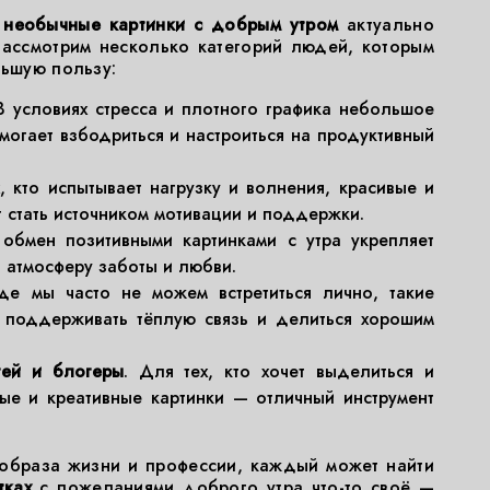
 необычные картинки с добрым утром
актуально
Рассмотрим несколько категорий людей, которым
льшую пользу:
 В условиях стресса и плотного графика небольшое
могает взбодриться и настроиться на продуктивный
х, кто испытывает нагрузку и волнения, красивые и
 стать источником мотивации и поддержки.
 обмен позитивными картинками с утра укрепляет
 атмосферу заботы и любви.
где мы часто не можем встретиться лично, такие
м поддерживать тёплую связь и делиться хорошим
тей и блогеры
. Для тех, кто хочет выделиться и
ые и креативные картинки — отличный инструмент
 образа жизни и профессии, каждый может найти
тках
с пожеланиями доброго утра что-то своё —