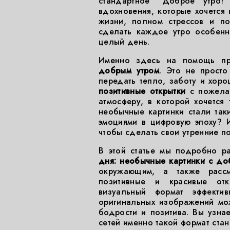
стандартное "Доброе утро!
вдохновения, которые хочется
жизни, полном стрессов и по
сделать каждое утро особенн
целый день.
Именно здесь на помощь п
добрым утром
. Это не прост
передать тепло, заботу и хор
позитивные открытки
с пожелан
атмосферу, в которой хочется
необычные картинки стали та
эмоциями в цифровую эпоху? И
чтобы сделать свои утренние 
В этой статье мы подробно р
дня: необычные картинки с до
окружающим, а также рассм
позитивные и красивые отк
визуальный формат эффект
оригинальных изображений мо
бодрости и позитива. Вы узна
сетей именно такой формат ста